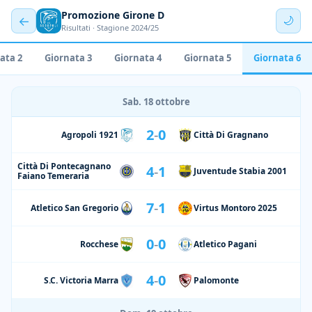
Promozione Girone D
←
🌙
Risultati · Stagione 2024/25
ata 2
Giornata 3
Giornata 4
Giornata 5
Giornata 6
Sab. 18 ottobre
2
-
0
Agropoli 1921
Città Di Gragnano
Città Di Pontecagnano
4
-
1
Juventude Stabia 2001
Faiano Temeraria
7
-
1
Atletico San Gregorio
Virtus Montoro 2025
0
-
0
Rocchese
Atletico Pagani
4
-
0
S.C. Victoria Marra
Palomonte