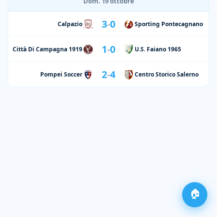
Dom. 19 ottobre
3
-
0
Calpazio
Sporting Pontecagnano
1
-
0
Città Di Campagna 1919
U.S. Faiano 1965
2
-
4
Pompei Soccer
Centro Storico Salerno
🏠